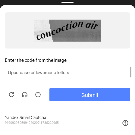
ПРОДУКЦИЯ
Пластиковые окна
Алюминиевые окна
Остекление балконов
Панорамные окна
Раздвижные окна
Пластиковые двери
Мы используем файлы cookie, метрические программы и системы
аналитики. Продолжая работу с сайтом, вы соглашаетесь с
Стеклянные двери
Политикой обработки персональных данных
и Правилами
пользования сайтом.
Остекление коттеджей
ПРИНЯТЬ