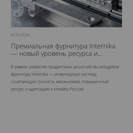
03.03.2026
21
Премиальная фурнитура Internika
С
— новый уровень ресурса и
д
герметичности
В рамках развития продуктовых решений мы внедряем
Мы
фурнитуру Internika — инженерную систему,
эт
сочетающую точность механизмов, повышенный
це
ресурс и адаптацию к климату России.
Кр
ув